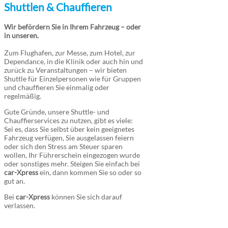
Shuttlen & Chauffieren
Wir befördern Sie in Ihrem Fahrzeug – oder
in unseren.
Zum Flughafen, zur Messe, zum Hotel, zur
Dependance, in die Klinik oder auch hin und
zurück zu Veranstaltungen – wir bieten
Shuttle für Einzelpersonen wie für Gruppen
und chauffieren Sie einmalig oder
regelmäßig.
Gute Gründe, unsere Shuttle- und
Chauffierservices zu nutzen, gibt es viele:
Sei es, dass Sie selbst über kein geeignetes
Fahrzeug verfügen, Sie ausgelassen feiern
oder sich den Stress am Steuer sparen
wollen, Ihr Führerschein eingezogen wurde
oder sonstiges mehr. Steigen Sie einfach bei
car-Xpress
ein, dann kommen Sie so oder so
gut an.
Bei
car-Xpress
können Sie sich darauf
verlassen.
Wir bringen Ihr Fahrzeug an jeden Ort!