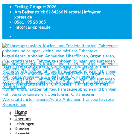
Freitag, 7 August 2026
Am Balkenstrick 6 | 34266 Niestetal |
info@car-
xpress.de
0561 - 95 28 385
info@car-xpress.de
Home
Home
Über uns
Leistungen
Kunden
Kontakt