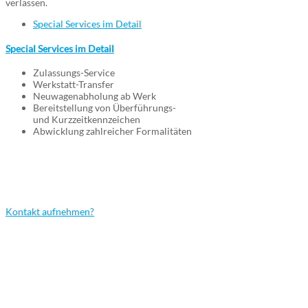
verlassen.
Special Services im Detail
Special Services im Detail
Zulassungs-Service
Werkstatt-Transfer
Neuwagenabholung ab Werk
Bereitstellung von Überführungs-
und Kurzzeitkennzeichen
Abwicklung zahlreicher Formalitäten
Wir bringen Ihr Fahrzeug an jeden Ort!
Die gewünschte Leistung ist nicht
aufgeführt? Einfach Fragen...
Kontakt aufnehmen?
Was unsere Kunden sagen!