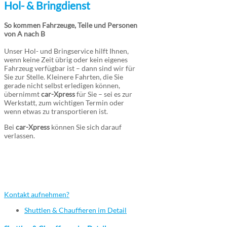
Hol- & Bringdienst
So kommen Fahrzeuge, Teile und Personen
von A nach B
Unser Hol- und Bringservice hilft Ihnen,
wenn keine Zeit übrig oder kein eigenes
Fahrzeug verfügbar ist – dann sind wir für
Sie zur Stelle. Kleinere Fahrten, die Sie
gerade nicht selbst erledigen können,
übernimmt
car-Xpress
für Sie – sei es zur
Werkstatt, zum wichtigen Termin oder
wenn etwas zu transportieren ist.
Bei
car-Xpress
können Sie sich darauf
verlassen.
Wir bringen Ihr Fahrzeug an jeden Ort!
Die gewünschte Leistung ist nicht
aufgeführt? Einfach Fragen...
Kontakt aufnehmen?
Shuttlen & Chauffieren im Detail