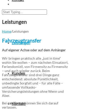
Über uns
Leistungen
Home
/
Leistungen
Fahrzeugtransfer
Leistungen
Auf eigener Achse oder auf dem Anhänger
Wir bringen praktisch alle „just in time“
wohin Sie wollen – zum nächsten Einsatzort,
Feriendomizil, von Firmensitz zu Firmensitz
– und auch wieder zurück. Beim
Kunden
Fahrzeugtransfer sind drei Dinge ganz
entscheidend: absolute Pünktlichkeit,
unbedingte Sorgfalt und – für alle Fälle –
umfassende Vollkasko-
Versicherungsleistungen ohne Wenn und
Aber.
Bei
car-Xpress
können Sie sich darauf
Kontakt
verlassen.